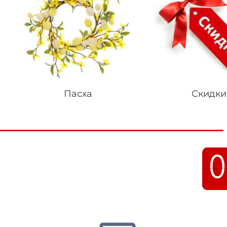
Пасха
Скидки
0
0