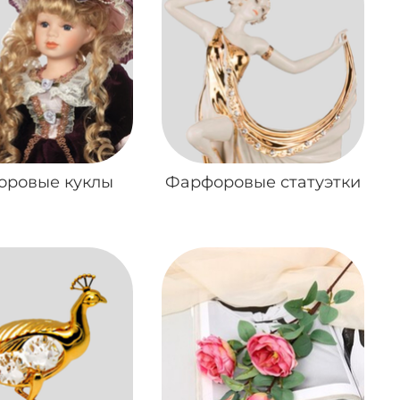
оровые куклы
Фарфоровые статуэтки