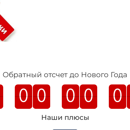
Обратный отсчет до Нового Года
0
0
0
0
0
0
0
0
0
0
Наши плюсы