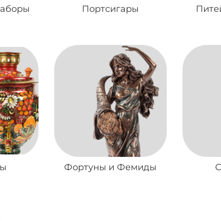
наборы
Портсигары
Пите
ры
Фортуны и Фемиды
С