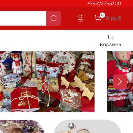
+79272765300
0
0 руб
Корзина