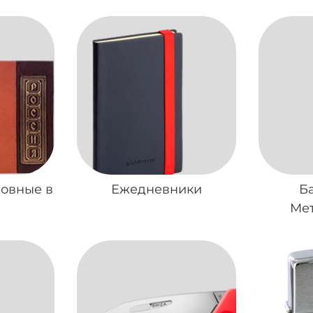
ловные в
Ежедневники
Б
Ме