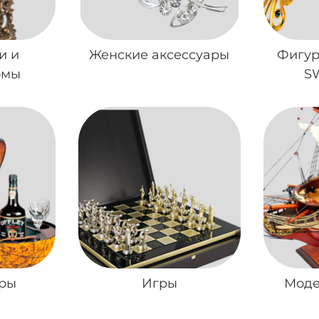
и и
Женские аксессуары
Фигур
омы
S
ары
Игры
Моде