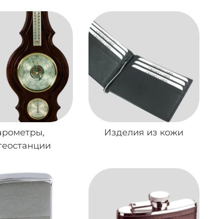
арометры,
Изделия из кожи
теостанции