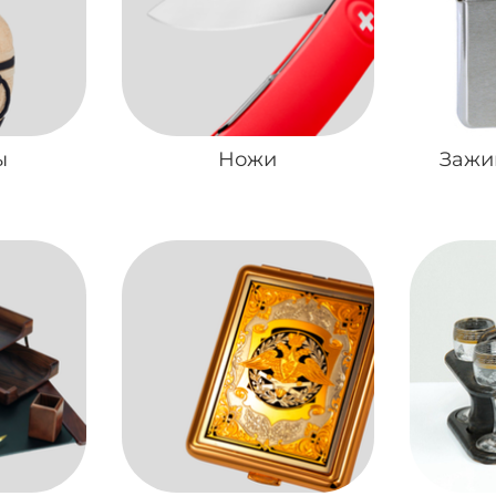
ы
Ножи
Зажиг