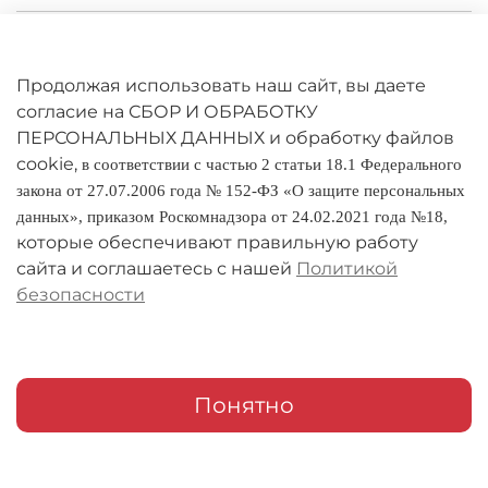
Личный кабинет
Оферта
Продолжая использовать наш сайт, вы даете
согласие на СБОР И ОБРАБОТКУ
Политика конфиденциальности
ПЕРСОНАЛЬНЫХ ДАННЫХ и обработку файлов
cookie,
в соответствии с частью 2 статьи 18.1 Федерального
Оплата и доставка
закона от 27.07.2006 года № 152-ФЗ «О защите персональных
данных», приказом Роскомнадзора от 24.02.2021 года №18,
Условия обмена и возврата
которые обеспечивают правильную работу
Реквизиты
сайта и соглашаетесь с нашей
Политикой
безопасности
О компании
Адреса магазинов
Мои заказы
Понятно