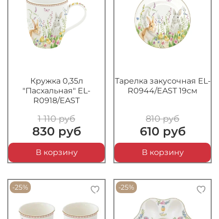
Кружка 0,35л
Тарелка закусочная EL-
"Пасхальная" EL-
R0944/EAST 19см
R0918/EAST
1 110 руб
810 руб
830 руб
610 руб
В корзину
В корзину
-25%
-25%