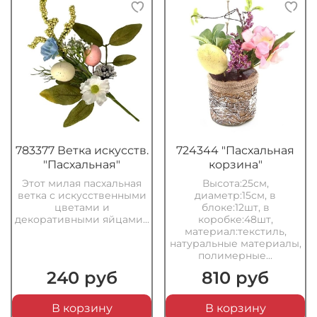
783377 Ветка искусств.
724344 "Пасхальная
"Пасхальная"
корзина"
Этот милая пасхальная
Высота:25см,
ветка с искусственными
диаметр:15см, в
цветами и
блоке:12шт, в
декоративными яйцами...
коробке:48шт,
материал:текстиль,
натуральные материалы,
полимерные...
240 руб
810 руб
В корзину
В корзину