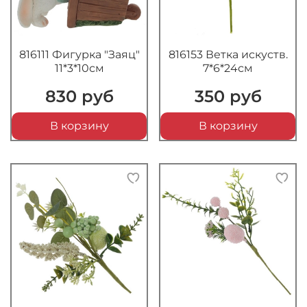
816111 Фигурка "Заяц"
816153 Ветка искуств.
11*3*10см
7*6*24см
830 руб
350 руб
В корзину
В корзину