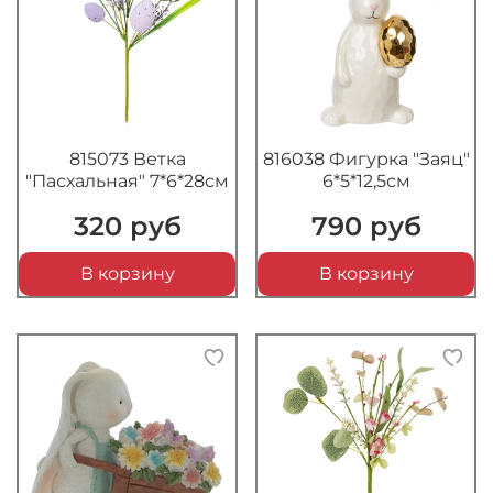
815073 Ветка
816038 Фигурка "Заяц"
"Пасхальная" 7*6*28см
6*5*12,5см
320 руб
790 руб
В корзину
В корзину