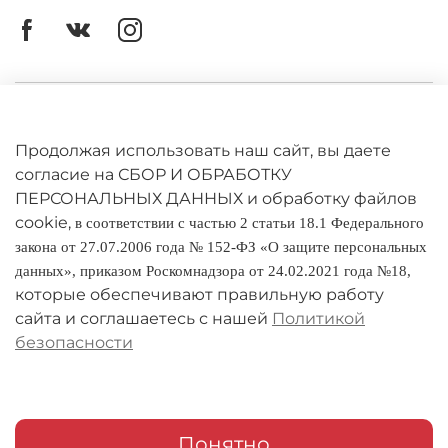
Личный кабинет
Оферта
Продолжая использовать наш сайт, вы даете
согласие на СБОР И ОБРАБОТКУ
Политика конфиденциальности
ПЕРСОНАЛЬНЫХ ДАННЫХ и обработку файлов
cookie,
в соответствии с частью 2 статьи 18.1 Федерального
Оплата и доставка
закона от 27.07.2006 года № 152-ФЗ «О защите персональных
данных», приказом Роскомнадзора от 24.02.2021 года №18,
Условия обмена и возврата
которые обеспечивают правильную работу
Реквизиты
сайта и соглашаетесь с нашей
Политикой
безопасности
О компании
Адреса магазинов
Мои заказы
Понятно