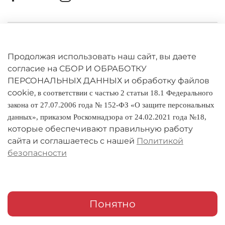
Личный кабинет
Оферта
Продолжая использовать наш сайт, вы даете
согласие на СБОР И ОБРАБОТКУ
Политика конфиденциальности
ПЕРСОНАЛЬНЫХ ДАННЫХ и обработку файлов
cookie,
в соответствии с частью 2 статьи 18.1 Федерального
Оплата и доставка
закона от 27.07.2006 года № 152-ФЗ «О защите персональных
данных», приказом Роскомнадзора от 24.02.2021 года №18,
Условия обмена и возврата
которые обеспечивают правильную работу
Реквизиты
сайта и соглашаетесь с нашей
Политикой
безопасности
О компании
Адреса магазинов
Мои заказы
Понятно