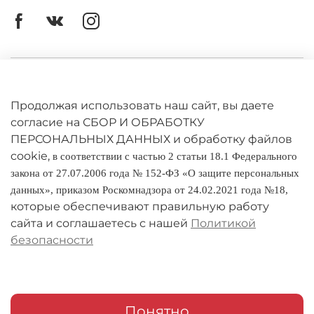
для покупки.
Личный кабинет
Оферта
Продолжая использовать наш сайт, вы даете
согласие на СБОР И ОБРАБОТКУ
Политика конфиденциальности
ПЕРСОНАЛЬНЫХ ДАННЫХ и обработку файлов
cookie,
в соответствии с частью 2 статьи 18.1 Федерального
Оплата и доставка
закона от 27.07.2006 года № 152-ФЗ «О защите персональных
данных», приказом Роскомнадзора от 24.02.2021 года №18,
Условия обмена и возврата
которые обеспечивают правильную работу
Реквизиты
сайта и соглашаетесь с нашей
Политикой
безопасности
О компании
Адреса магазинов
Мои заказы
Понятно