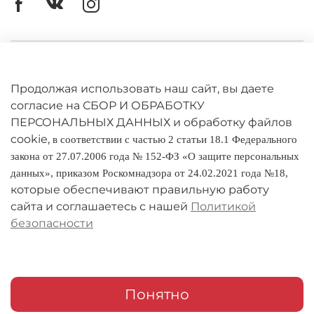
Личный кабинет
Оферта
Продолжая использовать наш сайт, вы даете
согласие на СБОР И ОБРАБОТКУ
Политика конфиденциальности
ПЕРСОНАЛЬНЫХ ДАННЫХ и обработку файлов
cookie,
в соответствии с частью 2 статьи 18.1 Федерального
Оплата и доставка
закона от 27.07.2006 года № 152-ФЗ «О защите персональных
данных», приказом Роскомнадзора от 24.02.2021 года №18,
Условия обмена и возврата
которые обеспечивают правильную работу
Реквизиты
сайта и соглашаетесь с нашей
Политикой
безопасности
О компании
Адреса магазинов
Мои заказы
Понятно