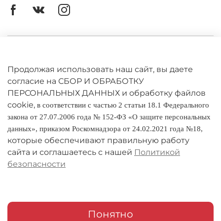
добавить изысканности вашему столу!
Личный кабинет
Оферта
Продолжая использовать наш сайт, вы даете
согласие на СБОР И ОБРАБОТКУ
Политика конфиденциальности
ПЕРСОНАЛЬНЫХ ДАННЫХ и обработку файлов
cookie,
в соответствии с частью 2 статьи 18.1 Федерального
Оплата и доставка
закона от 27.07.2006 года № 152-ФЗ «О защите персональных
данных», приказом Роскомнадзора от 24.02.2021 года №18,
Условия обмена и возврата
которые обеспечивают правильную работу
Реквизиты
сайта и соглашаетесь с нашей
Политикой
безопасности
О компании
Адреса магазинов
Мои заказы
Понятно