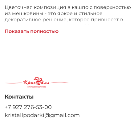
Цветочная композиция в кашпо с поверхностью
из мешковины - это яркое и стильное
декоративное решение, которое привнесет в
ваш интерьер нотку свежести. Цветы желтого
Показать полностью
цвета добавляют яркости и солнечного луча в
ваш дом. Они изготовлены из искусственного
материала, но выглядят реалистично. Изделие
станет не только прекрасным украшением, но и
символом радости и солнечного настроения.
Контакты
+7 927 276-53-00
kristallpodarki@gmail.com