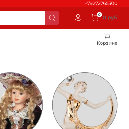
+79272765300
0
0 руб
Корзина