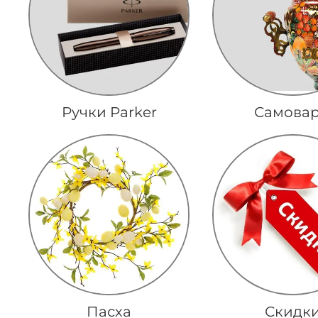
Ручки Parker
Самова
Пасха
Скидк