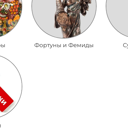
ры
Фортуны и Фемиды
С
и