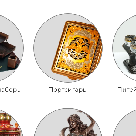
наборы
Портсигары
Пите