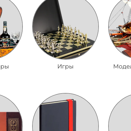
ары
Игры
Моде