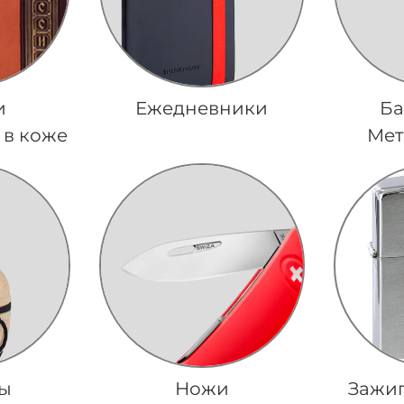
и
Ежедневники
Ба
 в коже
Мет
ы
Ножи
Зажиг