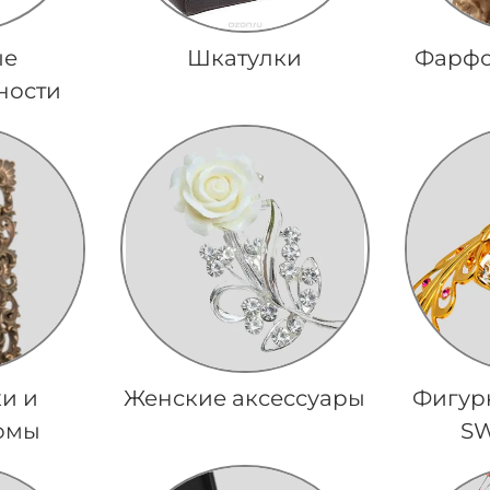
ые
Шкатулки
Фарфо
ности
и и
Женские аксессуары
Фигурк
омы
S