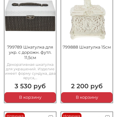
799789 Шкатулка для
799888 Шкатулка 15см
укр. с дорожн. футл.
11,5см
Декоративная шкатулка
для украшений. Изделие
имеет форму сундука, два
яруса,...
3 530 руб
2 200 руб
В корзину
В корзину
Новинка
Новинка