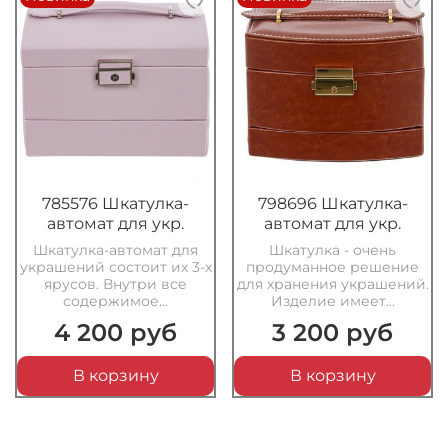
785576 Шкатулка-
798696 Шкатулка-
автомат для укр.
автомат для укр.
Шкатулка-автомат для
Шкатулка - очень
украшений состоит их 3-х
продуманное решение
ярусов. Внутри все
для хранения украшений.
содержимое...
Изделие имеет...
4 200 руб
3 200 руб
В корзину
В корзину