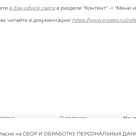
жете
в бэк-офисе сайта
в разделе "Контент" -> "Меню 
ю, читайте в документации:
https://www.insales.ru/col
ставка
О компании
Кон
мена и возврата
Адреса магазинов
+7 9
 согласие на СБОР И ОБРАБОТКУ ПЕРСОНАЛЬНЫХ ДАН