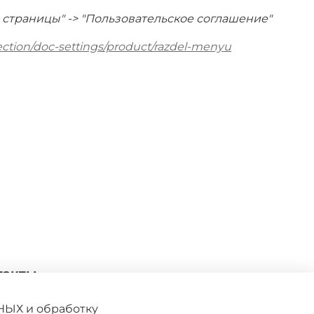
и страницы" -> "Пользовательское соглашение"
lection/doc-settings/product/razdel-menyu
такты
27 276-53-00
kristallpodarki@gmail.com
НЫХ и обработку