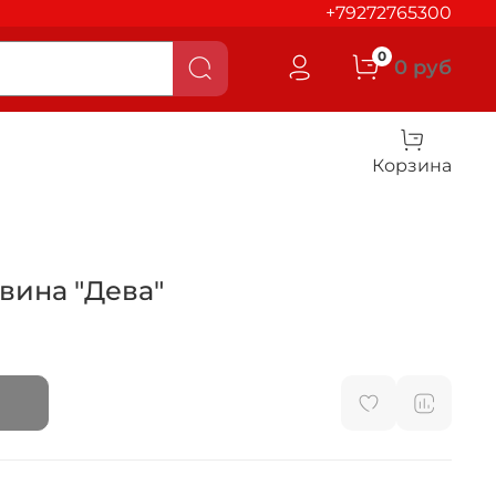
+79272765300
0
0 руб
Корзина
 вина "Дева"