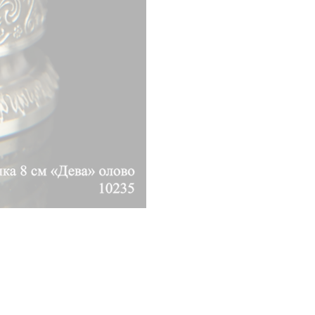
«Artina» использует 
содержанием олова н
Это гарантирует клей
изделии этого предпр