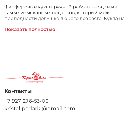
Фарфоровые куклы ручной работы — один из
самых изысканных подарков, который можно
преподнести девушке любого возраста! Кукла на
подставке в красивом длинном платье станет не
Показать полностью
только любимой игрушкой, но и дорогим
украшением интерьера в романтическом стиле
и, возможно, откроет дорогу новому увлечению.
Контакты
+7 927 276-53-00
kristallpodarki@gmail.com