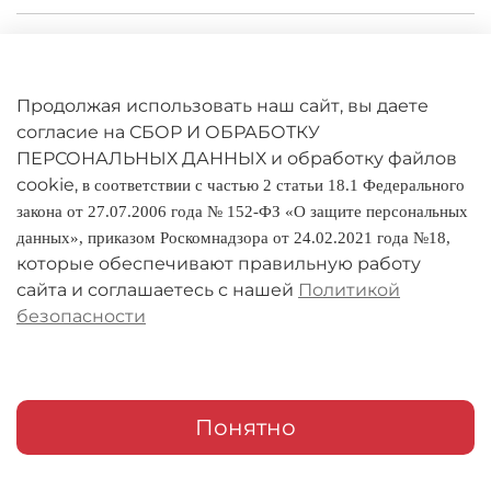
Личный кабинет
Оферта
Продолжая использовать наш сайт, вы даете
Политика конфиденциальности
согласие на СБОР И ОБРАБОТКУ
ПЕРСОНАЛЬНЫХ ДАННЫХ и обработку файлов
cookie,
Оплата и доставка
в соответствии с частью 2 статьи 18.1 Федерального
закона от 27.07.2006 года № 152-ФЗ «О защите персональных
Условия обмена и возврата
данных», приказом Роскомнадзора от 24.02.2021 года №18,
которые обеспечивают правильную работу
Реквизиты
сайта и соглашаетесь с нашей
Политикой
безопасности
О компании
Адреса магазинов
Мои заказы
Понятно