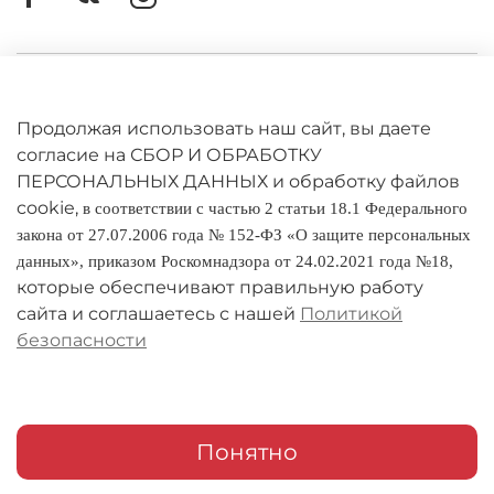
Личный кабинет
Оферта
Продолжая использовать наш сайт, вы даете
согласие на СБОР И ОБРАБОТКУ
Политика конфиденциальности
ПЕРСОНАЛЬНЫХ ДАННЫХ и обработку файлов
cookie,
в соответствии с частью 2 статьи 18.1 Федерального
Оплата и доставка
закона от 27.07.2006 года № 152-ФЗ «О защите персональных
данных», приказом Роскомнадзора от 24.02.2021 года №18,
Условия обмена и возврата
которые обеспечивают правильную работу
Реквизиты
сайта и соглашаетесь с нашей
Политикой
безопасности
О компании
Адреса магазинов
Мои заказы
Понятно