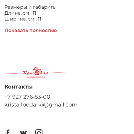
Размеры и габариты
Длина, см : 11
Ширина, см : 11
Высота, см : 31
Показать полностью
Общая информация
Страна: Китай
Основные
Материал:
Керамика
Контакты
+7 927 276-53-00
kristallpodarki@gmail.com