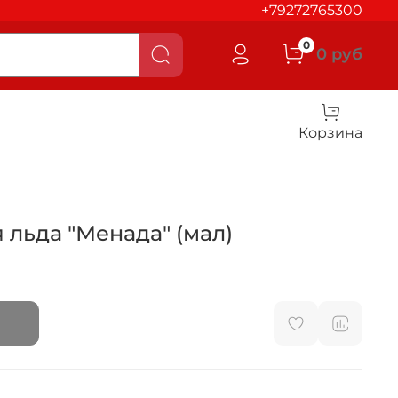
+79272765300
0
0 руб
Корзина
я льда "Менада" (мал)