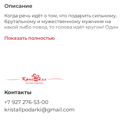
Описание
Когда речь идёт о том, что подарить сильному,
брутальному и мужественному мужчине на
какой либо повод, то голова идёт кругом! Один
из самых интересных, памятных а так же
Показать полностью
практичных вариантов подарка-это набор с
фляжкой! В наборе есть фляжка из
нержавеющей стали, четыре стопки и воронка,
что очень удобно и практично! Мужчины точно
оценят!
Контакты
+7 927 276-53-00
kristallpodarki@gmail.com