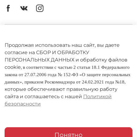
Личный кабинет
Оферта
Продолжая использовать наш сайт, вы даете
согласие на СБОР И ОБРАБОТКУ
Политика конфиденциальности
ПЕРСОНАЛЬНЫХ ДАННЫХ и обработку файлов
cookie,
в соответствии с частью 2 статьи 18.1 Федерального
Оплата и доставка
закона от 27.07.2006 года № 152-ФЗ «О защите персональных
данных», приказом Роскомнадзора от 24.02.2021 года №18,
Условия обмена и возврата
которые обеспечивают правильную работу
Реквизиты
сайта и соглашаетесь с нашей
Политикой
безопасности
О компании
Адреса магазинов
Мои заказы
Понятно