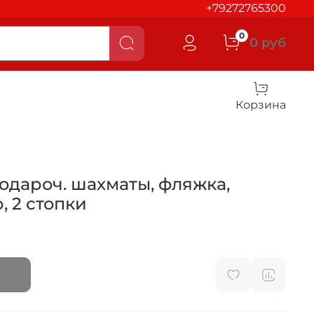
+79272765300
0
0 руб
Корзина
одароч. шахматы, фляжка,
, 2 стопки