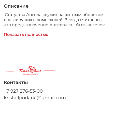
Описание
С
татуэтка Ангела служит защитным оберегом
для живущих в доме людей. Всегда считалось,
что предназначение Ангелочка – быть ангелом-
хранителем. Считается, что фигурки Ангелов
Показать полностью
обладают большим зарядом положительной
энергии и поэтому служат надежной защитой от
любых негативных воздействий. Вы можете
подарить этот великолепный сувенир в качестве
подарка друзьям, коллегам, родственникам,
маме , папе, бабушке, сестре, брату, жене, мужу.
Контакты
+7 927 276-53-00
kristallpodarki@gmail.com