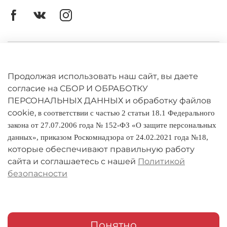
Личный кабинет
Оферта
Продолжая использовать наш сайт, вы даете
согласие на СБОР И ОБРАБОТКУ
Политика конфиденциальности
ПЕРСОНАЛЬНЫХ ДАННЫХ и обработку файлов
cookie,
в соответствии с частью 2 статьи 18.1 Федерального
Оплата и доставка
закона от 27.07.2006 года № 152-ФЗ «О защите персональных
данных», приказом Роскомнадзора от 24.02.2021 года №18,
Условия обмена и возврата
которые обеспечивают правильную работу
Реквизиты
сайта и соглашаетесь с нашей
Политикой
безопасности
О компании
Адреса магазинов
Мои заказы
Понятно