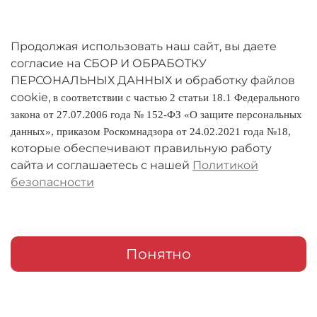
Личный кабинет
Оферта
Продолжая использовать наш сайт, вы даете
согласие на СБОР И ОБРАБОТКУ
Политика конфиденциальности
ПЕРСОНАЛЬНЫХ ДАННЫХ и обработку файлов
cookie,
в соответствии с частью 2 статьи 18.1 Федерального
Оплата и доставка
закона от 27.07.2006 года № 152-ФЗ «О защите персональных
данных», приказом Роскомнадзора от 24.02.2021 года №18,
Условия обмена и возврата
которые обеспечивают правильную работу
Реквизиты
сайта и соглашаетесь с нашей
Политикой
безопасности
О компании
Адреса магазинов
Мои заказы
Понятно