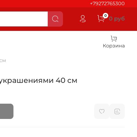
+79272765300
0
0 руб
Корзина
0см
с украшениями 40 см