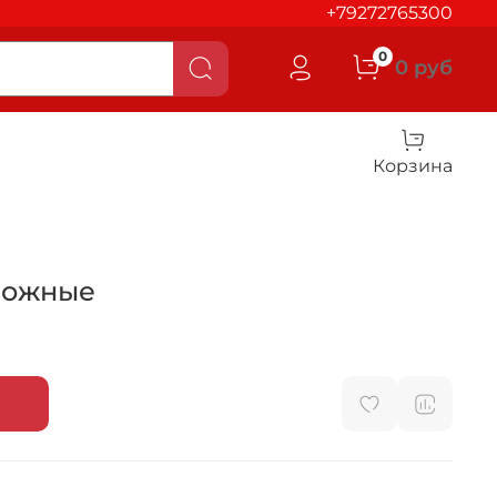
+79272765300
0
0 руб
Корзина
рожные