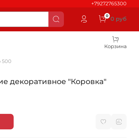
+79272765300
0
0 руб
Корзина
 500
ие декоративное "Коровка"