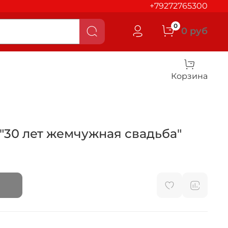
+79272765300
0
0 руб
Корзина
"30 лет жемчужная свадьба"