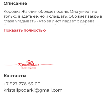
Описание
Коровка Жаклин обожает осень. Она умеет не
только видеть её, но и слышать. Обожает закрыв
глаза угадывать - что за лист падает с дерева.
Листик клёна это, или дуба, или ясеня... Бродить
Показать полностью
по аллеям, утопая ногами в мягком ковре,
вдыхать аромат увядших листьев всех оттенков и
форм. А потом задумчиво писать-писать, глядя
сквозь плачущее стекло на серые тучи...
Состав:
Наполнитель - волокно полиэфирное и
Контакты
полиэтиленовые гранулы
Мех искусственный, трикотажный
+7 927 276-53-00
Фурнитура из пластмассы
kristallpodarki@gmail.com