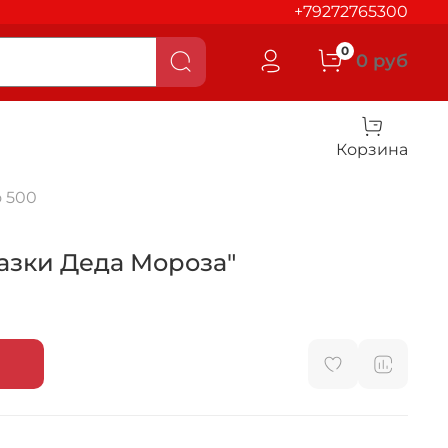
+79272765300
0
0 руб
Корзина
 500
казки Деда Мороза"