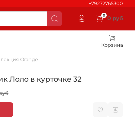
+79272765300
0
0 руб
Корзина
ллекция Orange
ик Лоло в курточке 32
 руб