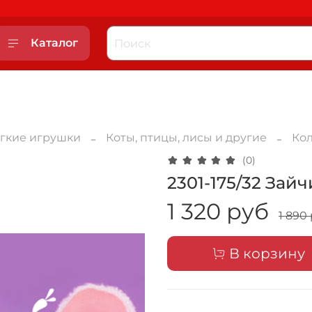
Каталог
гкие игрушки
Коты, птицы, лисы и другие
Ко
(0)
2301-175/32 Зайч
1 320 руб
1 890
В корзину