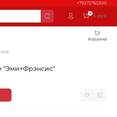
+79272765300
0
0 руб
Корзина
ские
е "Эми+Фрэнсис"