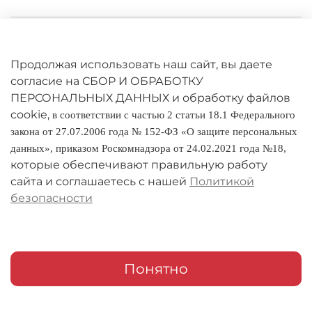
Личный кабинет
Оферта
Продолжая использовать наш сайт, вы даете
согласие на СБОР И ОБРАБОТКУ
Политика конфиденциальности
ПЕРСОНАЛЬНЫХ ДАННЫХ и обработку файлов
cookie,
в соответствии с частью 2 статьи 18.1 Федерального
Оплата и доставка
закона от 27.07.2006 года № 152-ФЗ «О защите персональных
данных», приказом Роскомнадзора от 24.02.2021 года №18,
Условия обмена и возврата
которые обеспечивают правильную работу
Реквизиты
сайта и соглашаетесь с нашей
Политикой
безопасности
О компании
Адреса магазинов
Мои заказы
Понятно