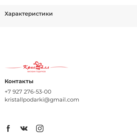
ваза
Размещение
Характеристики
настольная
Материал
стекло
Высота
30 см
Диаметр/ширина
Контакты
10.7 см
+7 927 276-53-00
kristallpodarki@gmail.com