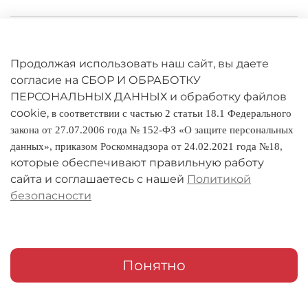
Личный кабинет
Оферта
Продолжая использовать наш сайт, вы даете
согласие на СБОР И ОБРАБОТКУ
Политика конфиденциальности
ПЕРСОНАЛЬНЫХ ДАННЫХ и обработку файлов
cookie,
в соответствии с частью 2 статьи 18.1 Федерального
Оплата и доставка
закона от 27.07.2006 года № 152-ФЗ «О защите персональных
данных», приказом Роскомнадзора от 24.02.2021 года №18,
Условия обмена и возврата
которые обеспечивают правильную работу
Реквизиты
сайта и соглашаетесь с нашей
Политикой
безопасности
О компании
Адреса магазинов
Мои заказы
Понятно