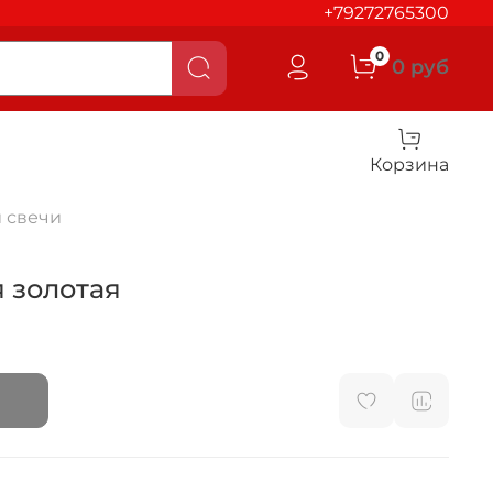
+79272765300
0
0 руб
Корзина
 свечи
я золотая