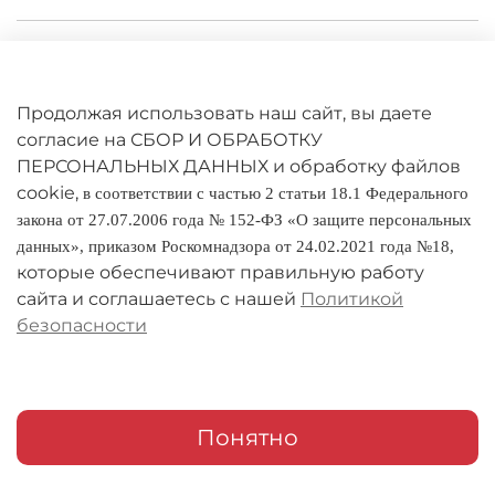
Личный кабинет
Оферта
Продолжая использовать наш сайт, вы даете
Политика конфиденциальности
согласие на СБОР И ОБРАБОТКУ
ПЕРСОНАЛЬНЫХ ДАННЫХ и обработку файлов
cookie,
Оплата и доставка
в соответствии с частью 2 статьи 18.1 Федерального
закона от 27.07.2006 года № 152-ФЗ «О защите персональных
Условия обмена и возврата
данных», приказом Роскомнадзора от 24.02.2021 года №18,
которые обеспечивают правильную работу
Реквизиты
сайта и соглашаетесь с нашей
Политикой
безопасности
О компании
Адреса магазинов
Мои заказы
Понятно