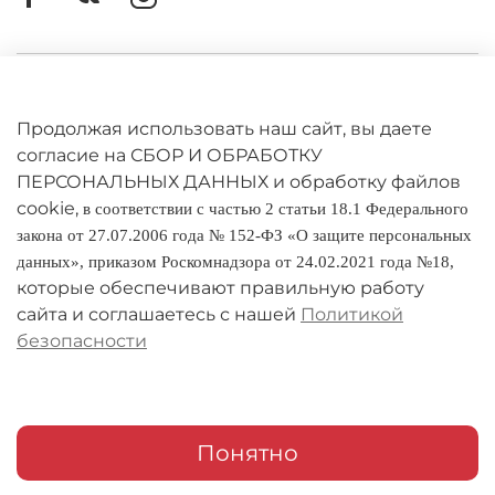
Управляется любой частью тела без
радиоуправления
Ударопрочна и безопасна
Требуется 6 батареек пальчикового типа АА
Личный кабинет
Диаметр НЛО 14 см. Высота 12 см.
Оферта
Продолжая использовать наш сайт, вы даете
В набор входит:
согласие на СБОР И ОБРАБОТКУ
Политика конфиденциальности
Модель НЛО
ПЕРСОНАЛЬНЫХ ДАННЫХ и обработку файлов
Зарядное устройство
cookie,
в соответствии с частью 2 статьи 18.1 Федерального
Антенны
Оплата и доставка
закона от 27.07.2006 года № 152-ФЗ «О защите персональных
Инструкция
данных», приказом Роскомнадзора от 24.02.2021 года №18,
Условия обмена и возврата
которые обеспечивают правильную работу
Реквизиты
сайта и соглашаетесь с нашей
Политикой
безопасности
О компании
Адреса магазинов
Мои заказы
Понятно