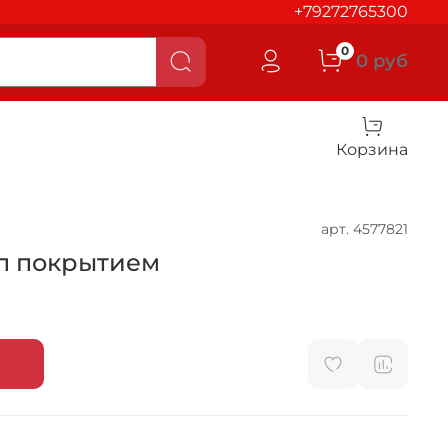
+79272765300
0
0 руб
Корзина
арт.
4577821
/п покрытием