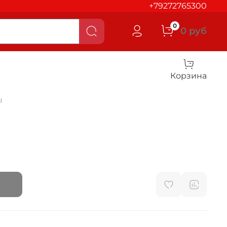
+79272765300
0
0 руб
Корзина
ы