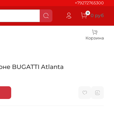
+79272765300
0
0 руб
Корзина
оне BUGATTI Atlanta