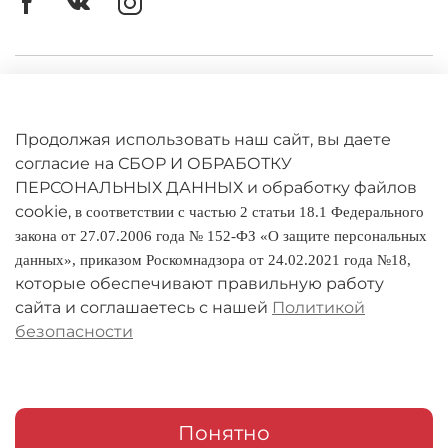
Личный кабинет
Оферта
Продолжая использовать наш сайт, вы даете
Политика конфиденциальности
согласие на СБОР И ОБРАБОТКУ
ПЕРСОНАЛЬНЫХ ДАННЫХ и обработку файлов
cookie,
Оплата и доставка
в соответствии с частью 2 статьи 18.1 Федерального
закона от 27.07.2006 года № 152-ФЗ «О защите персональных
Условия обмена и возврата
данных», приказом Роскомнадзора от 24.02.2021 года №18,
которые обеспечивают правильную работу
Реквизиты
сайта и соглашаетесь с нашей
Политикой
безопасности
О компании
Адреса магазинов
Мои заказы
Понятно