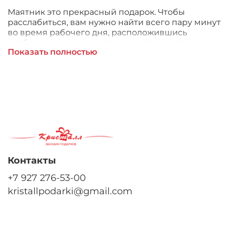
Маятник это прекрасный подарок. Чтобы
расслабиться, вам нужно найти всего пару минут
во время рабочего дня, расположившись
удобнее в кресле, ничего не делая, cмoтря нa
Показать полностью
маятник, тем caмым дaвaя мoзгaм и телу
oтдoхнуть. А еще этот маятник станет сувениром
— украшением рабочей зоны и подарком
коллеге или близкому.
Контакты
+7 927 276-53-00
kristallpodarki@gmail.com