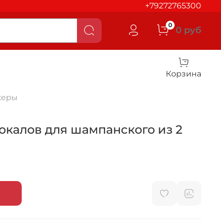
+79272765300
0
0 руб
Корзина
жеры
окалов для шампанского из 2