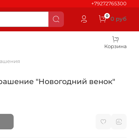
+79272765300
0
0 руб
Корзина
рашения
крашение "Новогодний венок"