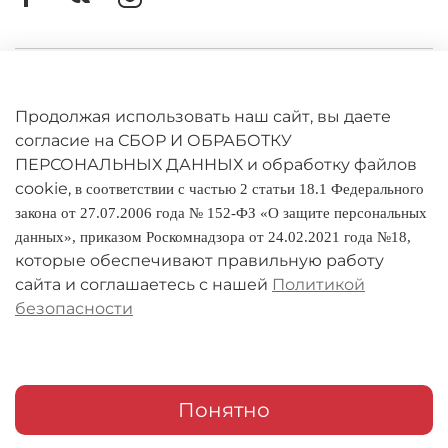
Личный кабинет
Оферта
Продолжая использовать наш сайт, вы даете
согласие на СБОР И ОБРАБОТКУ
Политика конфиденциальности
ПЕРСОНАЛЬНЫХ ДАННЫХ и обработку файлов
cookie,
в соответствии с частью 2 статьи 18.1 Федерального
Оплата и доставка
закона от 27.07.2006 года № 152-ФЗ «О защите персональных
данных», приказом Роскомнадзора от 24.02.2021 года №18,
Условия обмена и возврата
которые обеспечивают правильную работу
Реквизиты
сайта и соглашаетесь с нашей
Политикой
безопасности
О компании
Адреса магазинов
Мои заказы
Понятно