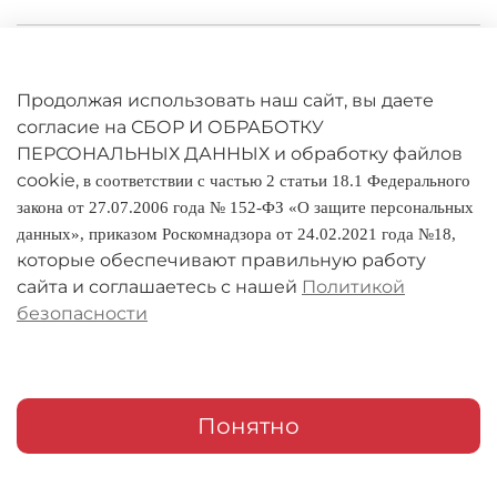
Личный кабинет
Оферта
Продолжая использовать наш сайт, вы даете
согласие на СБОР И ОБРАБОТКУ
Политика конфиденциальности
ПЕРСОНАЛЬНЫХ ДАННЫХ и обработку файлов
cookie,
в соответствии с частью 2 статьи 18.1 Федерального
Оплата и доставка
закона от 27.07.2006 года № 152-ФЗ «О защите персональных
данных», приказом Роскомнадзора от 24.02.2021 года №18,
Условия обмена и возврата
которые обеспечивают правильную работу
Реквизиты
сайта и соглашаетесь с нашей
Политикой
безопасности
О компании
Адреса магазинов
Мои заказы
Понятно