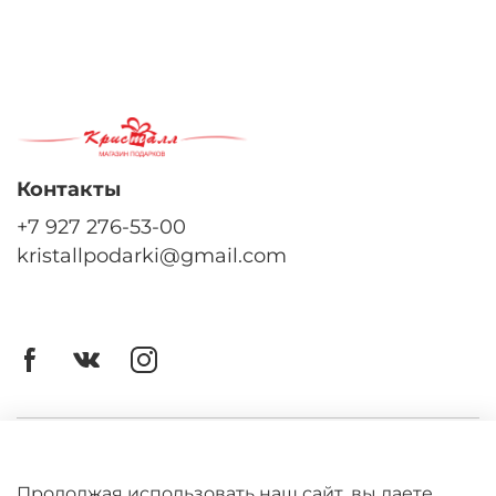
Контакты
+7 927 276-53-00
kristallpodarki@gmail.com
Личный кабинет
Оферта
Продолжая использовать наш сайт, вы даете