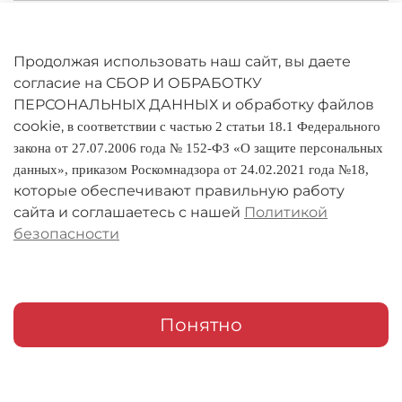
Личный кабинет
Оферта
Продолжая использовать наш сайт, вы даете
согласие на СБОР И ОБРАБОТКУ
Политика конфиденциальности
ПЕРСОНАЛЬНЫХ ДАННЫХ и обработку файлов
cookie,
в соответствии с частью 2 статьи 18.1 Федерального
Оплата и доставка
закона от 27.07.2006 года № 152-ФЗ «О защите персональных
данных», приказом Роскомнадзора от 24.02.2021 года №18,
Условия обмена и возврата
которые обеспечивают правильную работу
Реквизиты
сайта и соглашаетесь с нашей
Политикой
безопасности
О компании
Адреса магазинов
Мои заказы
Понятно