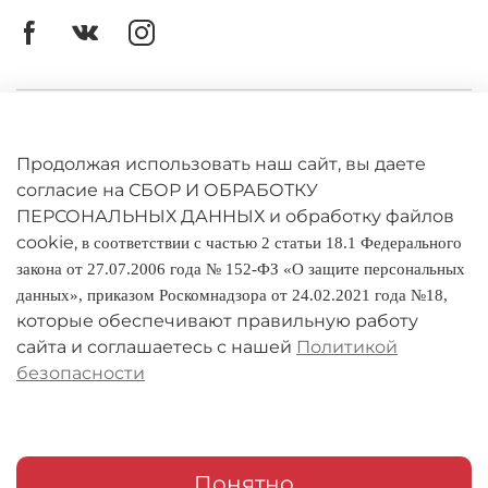
Личный кабинет
Оферта
Продолжая использовать наш сайт, вы даете
согласие на СБОР И ОБРАБОТКУ
Политика конфиденциальности
ПЕРСОНАЛЬНЫХ ДАННЫХ и обработку файлов
cookie,
в соответствии с частью 2 статьи 18.1 Федерального
Оплата и доставка
закона от 27.07.2006 года № 152-ФЗ «О защите персональных
данных», приказом Роскомнадзора от 24.02.2021 года №18,
Условия обмена и возврата
которые обеспечивают правильную работу
Реквизиты
сайта и соглашаетесь с нашей
Политикой
безопасности
О компании
Адреса магазинов
Мои заказы
Понятно