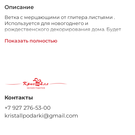
Описание
Ветка с мерцающими от глитера листьями .
Используется для новогоднего и
рождественского декорирования дома. Будет
прекрасно сочетаться с разными ветками и
Показать полностью
цветами в интерьерных композициях и на елке.
Контакты
+7 927 276-53-00
kristallpodarki@gmail.com