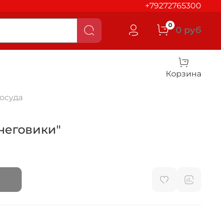
+79272765300
0
0 руб
Корзина
осуда
неговики"