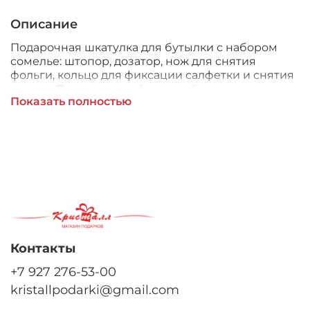
Описание
Подарочная шкатулка для бутылки с набором
сомелье:
штопор, дозатор, нож для снятия
фольги, кольцо для фиксации салфетки и снятия
капель.
Оригинальный мужской подарок -
Показать полностью
шкатулка с набором "Сомелье" имеет прочную
ручку для удобства переноски.
Контакты
+7 927 276-53-00
kristallpodarki@gmail.com