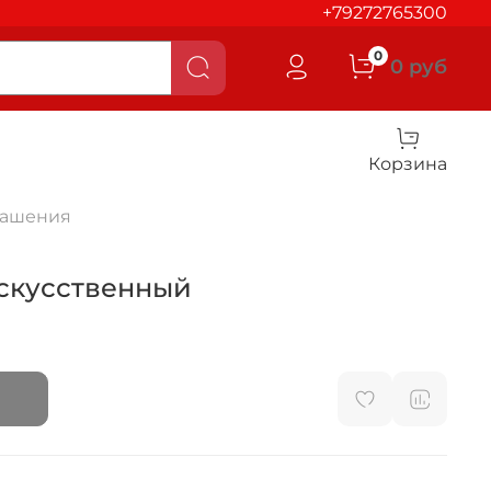
+79272765300
0
0 руб
Корзина
рашения
искусственный