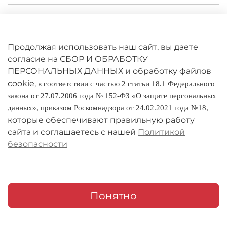
Личный кабинет
Оферта
Продолжая использовать наш сайт, вы даете
Политика конфиденциальности
согласие на СБОР И ОБРАБОТКУ
ПЕРСОНАЛЬНЫХ ДАННЫХ и обработку файлов
cookie,
Оплата и доставка
в соответствии с частью 2 статьи 18.1 Федерального
закона от 27.07.2006 года № 152-ФЗ «О защите персональных
Условия обмена и возврата
данных», приказом Роскомнадзора от 24.02.2021 года №18,
которые обеспечивают правильную работу
Реквизиты
сайта и соглашаетесь с нашей
Политикой
безопасности
О компании
Адреса магазинов
Мои заказы
Понятно